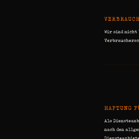
VERBRAUC
Wir sind nicht
Verbrauchersc
HAFTUNG F
Als Diensteanb
nach den allge
Diensteanbiete