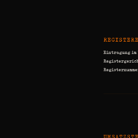
REGISTER
Eintragung im
Registergeric
Registernummer
UMSATZST