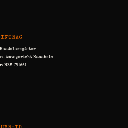
EINTRAG
 Handelsregister
ht: Amtsgericht Mannheim
: HRB 751661
EUER-ID