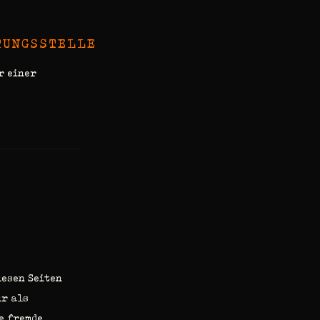
TUNGSSTELLE
r einer
iesen Seiten
ir als
e fremde