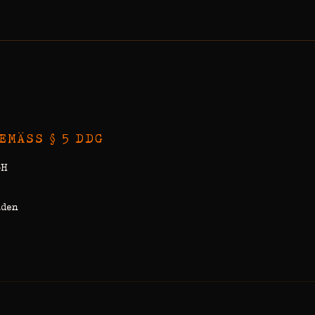
EMÄSS § 5 DDG
bH
aden